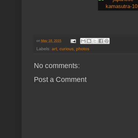
on
May 18, 2015
Labels:
art
,
curious
,
photos
No comments:
Post a Comment